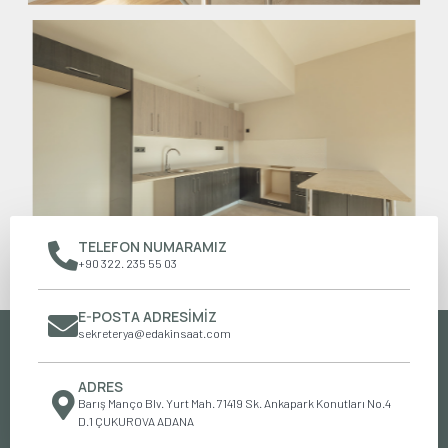
TELEFON NUMARAMIZ
+90 322. 235 55 03
E-POSTA ADRESIMIZ
sekreterya@edakinsaat.com
ADRES
Barış Manço Blv. Yurt Mah. 71419 Sk. Ankapark Konutları No.4
D.1 ÇUKUROVA ADANA