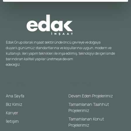
Edak Grup olarak inşaat sektöründe öncü,çevreye ve doğaya
duyarlı,günümüz standartlarına ve koşullarına uygun, modern ve
kullanışlı, ileri yapım teknikleri ile inşa edilmiş, teknolojiyi de içerisinde
barındıran kaliteli yapılar üretmeye devam
edeceğiz.
HIZLI MENÜ
PROJELERIMIZ
Ana Sayfa
Devam Eden Projelerimiz
Biz Kimiz
Tamamlanan Taahhüt
Projelerimiz
Karıyer
Tamamlanan Konut
İletişim
Projelerimiz