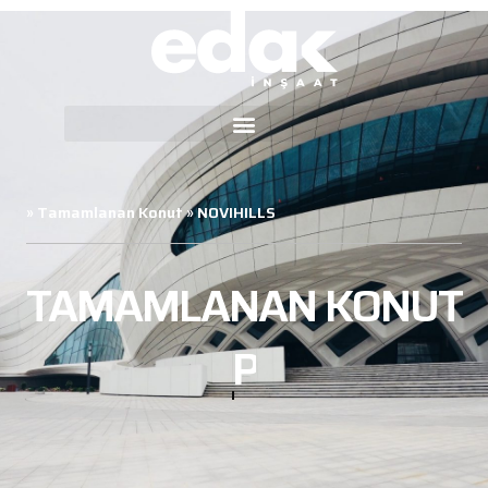
»
Tamamlanan Konut
»
NOVIHILLS
TAMAMLANAN KONUT
PROJELERIMIZ