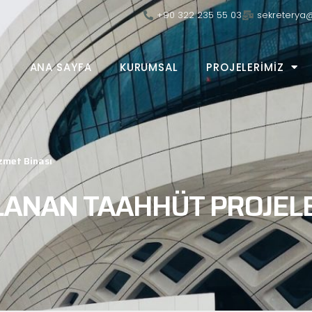
+90 322 235 55 03
sekreterya
ANA SAYFA
KURUMSAL
PROJELERIMIZ
izmet Binası
ANAN TAAHHÜT
PROJEL