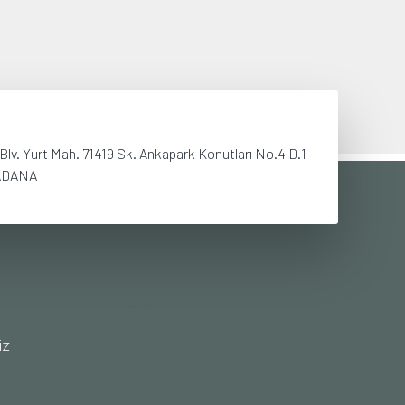
lv. Yurt Mah. 71419 Sk. Ankapark Konutları No.4 D.1
ADANA
KURMSAL
iz