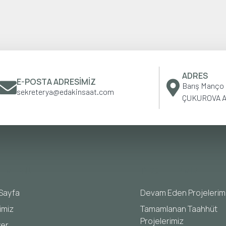
ADRES
E-POSTA ADRESIMIZ
Barış Manço B
sekreterya@edakinsaat.com
ÇUKUROVA 
LI MENÜ
PROJELERIMIZ
Sayfa
Devam Eden Projelerim
imiz
Tamamlanan Taahhüt
Projelerimiz
yer