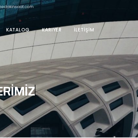
@edakinsaat.com
KATALOG
KARIYER
İLETIŞIM
ERIMIZ