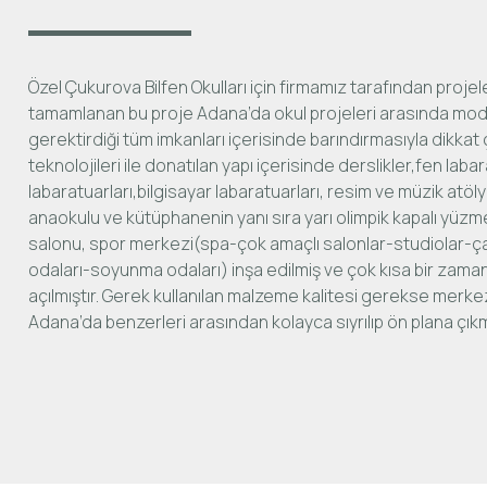
Özel Çukurova Bilfen Okulları için firmamız tarafından projel
tamamlanan bu proje Adana’da okul projeleri arasında mod
gerektirdiği tüm imkanları içerisinde barındırmasıyla dikkat 
teknolojileri ile donatılan yapı içerisinde derslikler,fen labar
labaratuarları,bilgisayar labaratuarları, resim ve müzik atöly
anaokulu ve kütüphanenin yanı sıra yarı olimpik kapalı yüzm
salonu, spor merkezi(spa-çok amaçlı salonlar-studiolar-
odaları-soyunma odaları) inşa edilmiş ve çok kısa bir zam
açılmıştır. Gerek kullanılan malzeme kalitesi gerekse merkezi
Adana’da benzerleri arasından kolayca sıyrılıp ön plana çıkmı