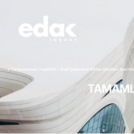
»
Tamamlanan Taahhüt
»
Özel Çukurova Bilfen Okulları Yeni H
TAMAML