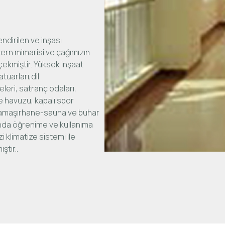
endirilen ve inşası
ern mimarisi ve çağımızın
çekmiştir. Yüksek inşaat
atuarları,dil
eleri, satranç odaları,
e havuzu, kapalı spor
çamaşırhane-sauna ve buhar
anda öğrenime ve kullanıma
 klimatize sistemi ile
ştır..