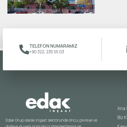
TELEFON NUMARAMIZ
+90 322. 235 55 03
HIZ
Ana 
Biz K
Edak Grup olarak inşaat sektöründe öncü,çevreye ve
Karı
doğaya duyarlı,günümüz standartlarına ve