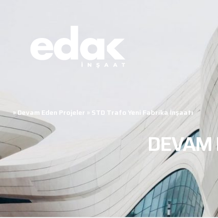
»
Devam Eden Projeler
»
STD Trafo Yeni Fabrika İnşaatı
DEVAM 