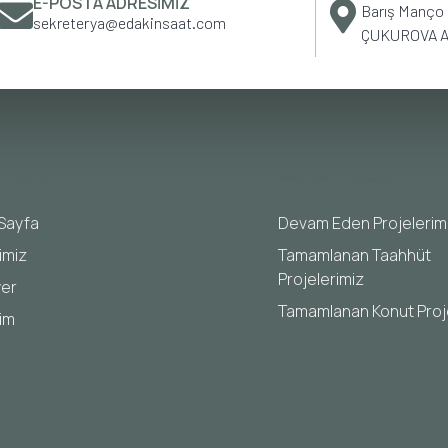
E-POSTA ADRESIMIZ
Barış Manço B
sekreterya@edakinsaat.com
ÇUKUROVA 
LI MENÜ
PROJELERIMIZ
Sayfa
Devam Eden Projelerim
imiz
Tamamlanan Taahhüt
Projelerimiz
yer
Tamamlanan Konut Proj
şim