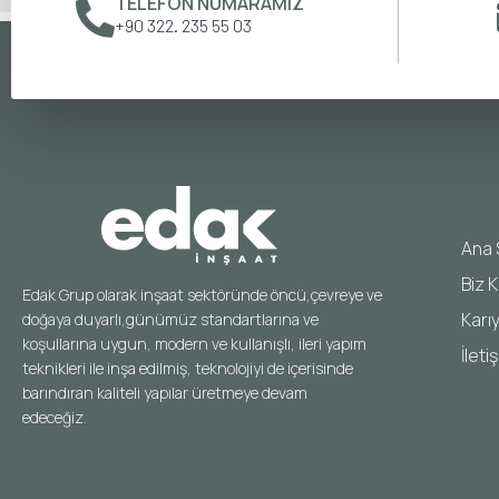
TELEFON NUMARAMIZ
+90 322. 235 55 03
HIZ
Ana 
Biz K
Edak Grup olarak inşaat sektöründe öncü,çevreye ve
Karı
doğaya duyarlı,günümüz standartlarına ve
koşullarına uygun, modern ve kullanışlı, ileri yapım
İleti
teknikleri ile inşa edilmiş, teknolojiyi de içerisinde
barındıran kaliteli yapılar üretmeye devam
edeceğiz.