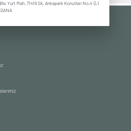
lv. Yurt Mah. 71419 Sk. Ankapark Konutları No.4 D.1
ADANA
KURMSAL
iz
elerimiz