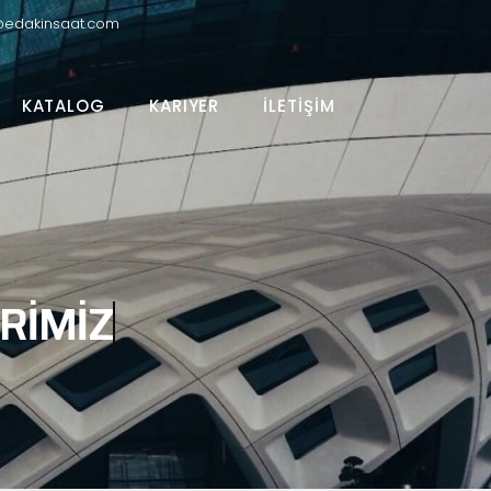
@edakinsaat.com
KATALOG
KARIYER
İLETIŞIM
RIMIZ