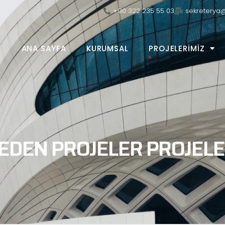
+90 322 235 55 03
sekreterya
ANA SAYFA
KURUMSAL
PROJELERIMIZ
EDEN PROJELER
PROJELE