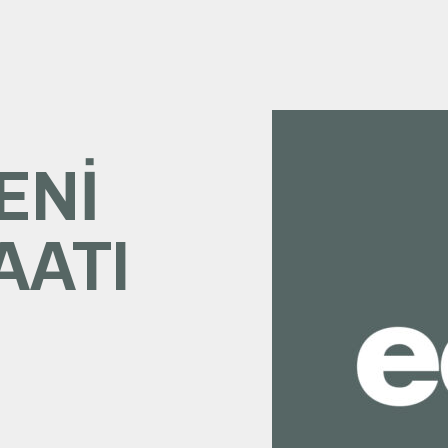
ENI
AATI