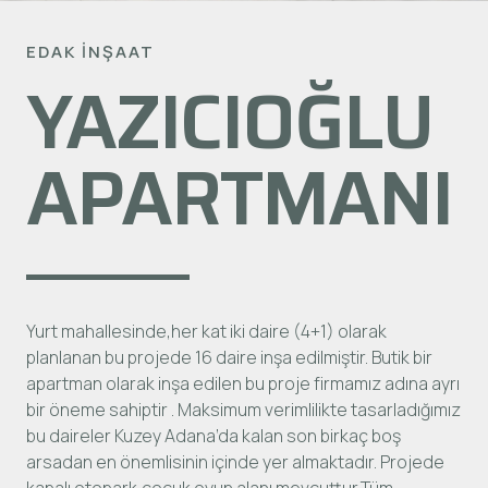
EDAK İNŞAAT
YAZICIOĞLU
APARTMANI
Yurt mahallesinde,her kat iki daire (4+1) olarak
planlanan bu projede 16 daire inşa edilmiştir. Butik bir
apartman olarak inşa edilen bu proje firmamız adına ayrı
bir öneme sahiptir . Maksimum verimlilikte tasarladığımız
bu daireler Kuzey Adana’da kalan son birkaç boş
arsadan en önemlisinin içinde yer almaktadır. Projede
kapalı otopark,çocuk oyun alanı mevcuttur.Tüm