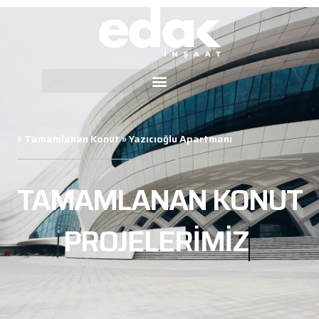
»
Tamamlanan Konut
»
Yazıcıoğlu Apartmanı
TAMAMLANAN KONUT
PROJELERIMIZ