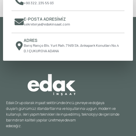
+90 322. 235 55 03
E-POSTA ADRESIMIZ
sekreterya@edakinsaat.com
ADRES
Barış Manço Blv. Yurt Mah. 71419 Sk. Ankapark Konutları No.4
D.1 ÇUKUROVA ADANA
Edak Grup olarak inşaat sektöründe öncü,çevreye ve doğaya
duyarlı,günümüz standartlarına ve koşullarına uygun, modern ve
kullanışlı, ileri yapım teknikleri ile inşa edilmiş, teknolojiyi de içerisinde
barındıran kaliteli yapılar üretmeye devam
edeceğiz.